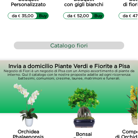
Personalizzato
con gigli bianchi
di fior
da € 35,00
▷▷ Buy
da € 52,00
▷▷ Buy
da € 47
Catalogo fiori
Invia a domicilio Piante Verdi e Fiorite a Pisa
Negozio di Fiori è un negozio di Pisa con un Ampio assortimento di piante da
interno. Qui il catalogo con le nostre proposte adatte ad ogni ricorrenza:
battesimi, comunioni, cresime, lauree, matrimoni e funerali.
Orchidea
Compo
Bonsai
Phalaenopsis
di Orchid