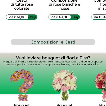
Cesto
Composizione
Compo
di tutte rose
di rose bianche e
flo
colorate
rosse
in s
da € 61,00
▷▷ Buy
da € 63,00
▷▷ Buy
da € 54
Composizioni e Cesti
Vuoi inviare bouquet di fiori a Pisa?
Negozio di Fiori è il tuo fioraio di riferimento a Pisa. Qui trovi delle proposte
pensate per tante occasioni: compleanno, laurea, nascita, anniversario ...
Bouquet
Bouquet
Bou