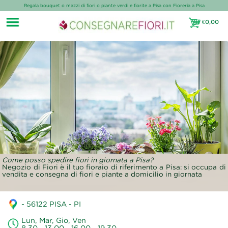
Regala bouquet o mazzi di fiori o piante verdi e fiorite a Pisa con Fioreria a Pisa
€
0,00
€0,00
Come posso spedire fiori in giornata a Pisa?
Negozio di Fiori è il tuo fioraio di riferimento a Pisa: si occupa di
vendita e consegna di fiori e piante a domicilio in giornata
- 56122 PISA - PI
Lun, Mar, Gio, Ven
8.30 - 13.00 - 16.00 - 19.30