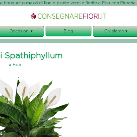
 bouquet o mazzi di fiori o piante verdi e fiorite a Pisa con Fioreria
Occasioni ▾
Blog
Chi siamo ▾
Anniversario
Chi siamo
Compleanno
Garanzie
di Spathiphyllum
Condoglianze
I Nostri Servizi
a Pisa
Matrimonio
Note Legali
Nascita
Privacy, cookies e GDPR
Regolamento