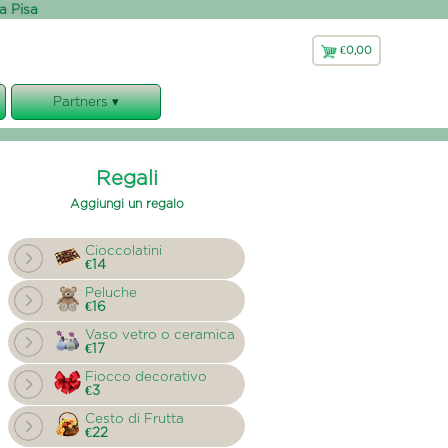
 a Pisa
€0,00
€
0,00
Partners ▾
Faxiflora
Bluflor
Regali
Florajet
Aggiungi un regalo
Cioccolatini
€14
Peluche
€16
Vaso vetro o ceramica
€17
Fiocco decorativo
€3
Cesto di Frutta
€22