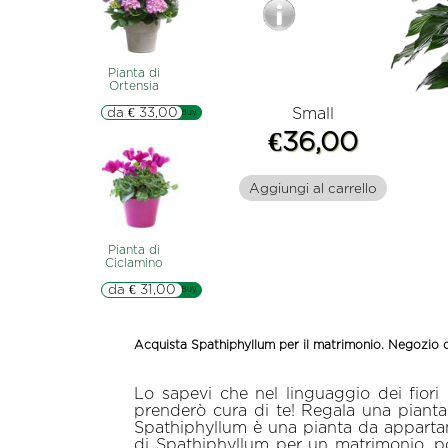
Pianta di
Ortensia
da € 33,00
Small
▷▷ Buy
€36,00
Aggiungi al carrello
Pianta di
Ciclamino
da € 31,00
▷▷ Buy
Acquista Spathiphyllum per il matrimonio. Negozio d
Lo sapevi che nel linguaggio dei fiori 
prenderò cura di te! Regala una pianta
Spathiphyllum è una pianta da appartame
di Spathiphyllum per un matrimonio, po