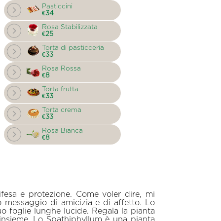
Pasticcini
€34
Rosa Stabilizzata
€25
Torta di pasticceria
€33
Rosa Rossa
€8
Torta frutta
€33
Torta crema
€33
Rosa Bianca
€8
difesa e protezione. Come voler dire, mi
 messaggio di amicizia e di affetto. Lo
o foglie lunghe lucide. Regala la pianta
 insieme. Lo Spathiphyllum è una pianta