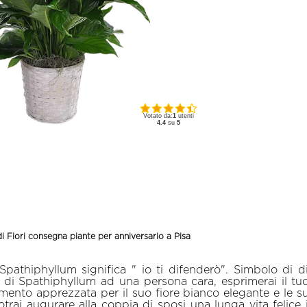
Votato da:
1
utenti
4.4
su
5
i Fiori consegna piante per anniversario a Pisa
Spathiphyllum significa " io ti difenderò". Simbolo di 
 di Spathiphyllum ad una persona cara, esprimerai il tuo
nto apprezzata per il suo fiore bianco elegante e le su
trai augurare alla coppia di sposi una lunga vita felice