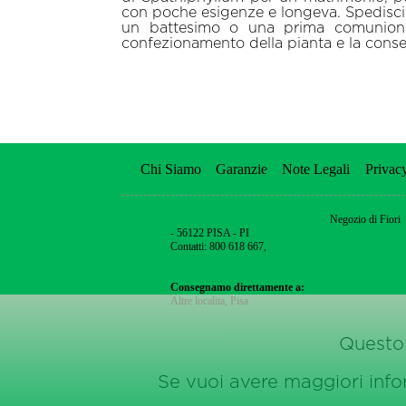
con poche esigenze e longeva. Spedisci a
un battesimo o una prima comunione, è
confezionamento della pianta e la conseg
Chi Siamo
Garanzie
Note Legali
Privac
Negozio di Fiori
- 56122 PISA - PI
Contatti: 800 618 667,
Consegnamo direttamente a:
Altre localita
,
Pisa
Questo 
Se vuoi avere maggiori inform