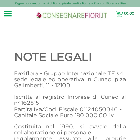
Regala bouquet o mazzi di fiori o piante verdi e fiorite a Pisa con Fioreria a Pisa
€
0,00
€0,00
NOTE LEGALI
Faxiflora - Gruppo Internazionale TF srl
sede legale ed operativa in Cuneo, p.za
Galimberti, 11 - 12100
Iscritta al registro Imprese di Cuneo al
n° 162815 -
Partita Iva/Cod. Fiscale 01124050046 -
Capitale Sociale Euro 180.000,00 i.v.
Costituita nel 1990, si avvale della
collaborazione di personale
regolarmente assunto alle proprie