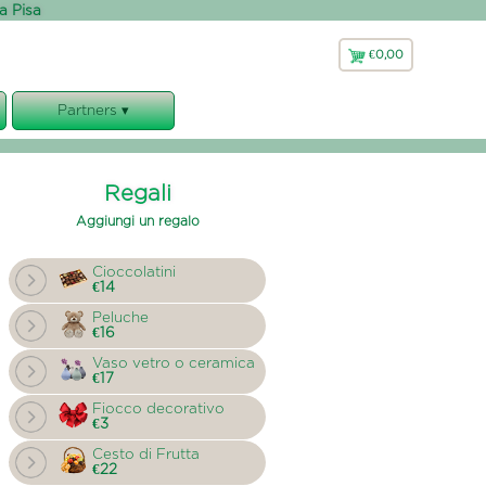
 a Pisa
€0,00
€
0,00
Partners ▾
Faxiflora
Bluflor
Regali
Florajet
Aggiungi un regalo
Cioccolatini
€14
Peluche
€16
Vaso vetro o ceramica
€17
Fiocco decorativo
€3
Cesto di Frutta
€22