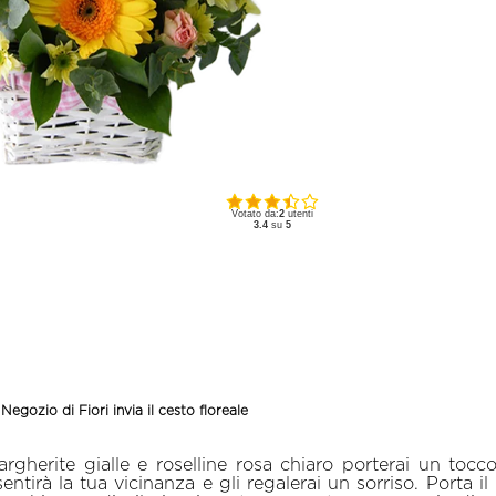
Votato da:
2
utenti
3.4
su
5
 Negozio di Fiori invia il cesto floreale
rgherite gialle e roselline rosa chiaro porterai un to
tirà la tua vicinanza e gli regalerai un sorriso. Porta i