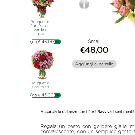
Bouquet di
fiori freschi
verde e
rosa
Small
da € 46,00
▷▷ Buy
€48,00
Aggiungi al carrello
Bouquet di
fiori misti
da € 43,00
▷▷ Buy
Accorcia le distanze con i fiori! Ravviva i sentimenti!
Regala un cesto con gerbere gialle, ma
convalescente, con un semplice gesto sen