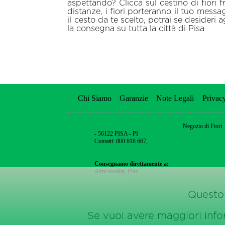
aspettando? Clicca sul cestino di fiori 
distanze, i fiori porteranno il tuo messag
il cesto da te scelto, potrai se desider
la consegna su tutta la città di Pisa
Chi Siamo
Garanzie
Note Legali
Privac
Negozio di Fiori
- 56122 PISA - PI
Contatti: 800 618 667,
Consegnamo direttamente a:
Altre localita
,
Pisa
Questo 
Se vuoi avere maggiori inform