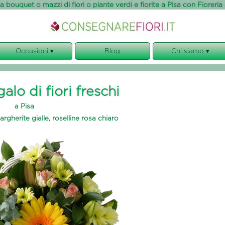
 bouquet o mazzi di fiori o piante verdi e fiorite a Pisa con Fioreria
Occasioni ▾
Blog
Chi siamo ▾
Anniversario
Chi siamo
Compleanno
Garanzie
alo di fiori freschi
Condoglianze
I Nostri Servizi
a Pisa
Matrimonio
Note Legali
rgherite gialle, roselline rosa chiaro
Nascita
Privacy, cookies e GDPR
Regolamento