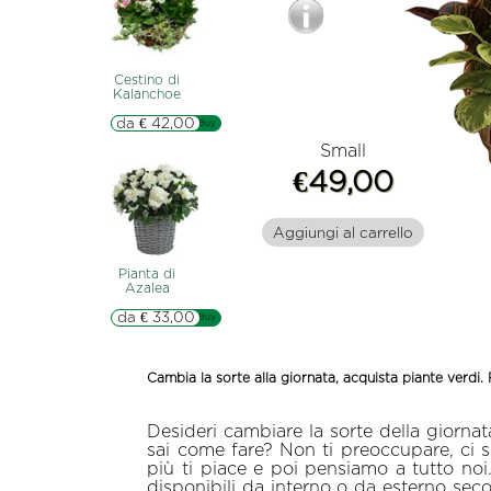
Cestino di
Kalanchoe
da € 42,00
▷▷ Buy
Small
€49,00
Aggiungi al carrello
Pianta di
Azalea
da € 33,00
▷▷ Buy
Cambia la sorte alla giornata, acquista piante verdi.
Desideri cambiare la sorte della giorn
sai come fare? Non ti preoccupare, ci si
più ti piace e poi pensiamo a tutto noi.
disponibili da interno o da esterno sec