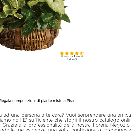
Votato da:
1
utenti
4.4
su
5
 Regala composizioni di piante miste a Pisa
ata ad una persona a te cara? Vuoi sorprendere una ami
amo noi! E' sufficiente che sfogli il nostro catalogo onl
 Grazie alla professionalità della nostra fioreria Negozio 
ondo le tue esigenze, una volta confezionata, la composi