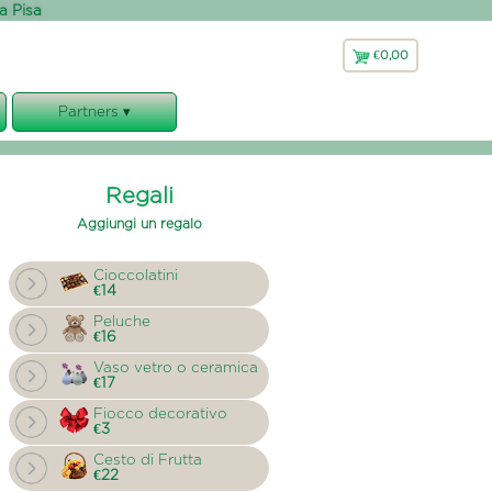
 a Pisa
€0,00
€
0,00
Partners ▾
Faxiflora
Bluflor
Regali
Florajet
Aggiungi un regalo
Cioccolatini
€14
Peluche
€16
Vaso vetro o ceramica
€17
Fiocco decorativo
€3
Cesto di Frutta
€22