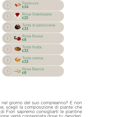
Pasticcini
€34
Rosa Stabilizzata
€25
Torta di pasticceria
€33
Rosa Rossa
€8
Torta frutta
€33
Torta crema
€33
Rosa Bianca
€8
ca nel giorno del suo compleanno? E non
ine, scegli la composizione di piante che
di Fiori sapremo consigliarti le piantine
zione verrà consegnata dove tu desideri.