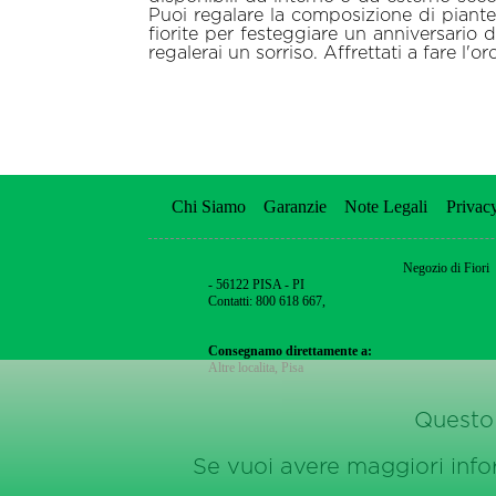
Puoi regalare la composizione di piante
fiorite per festeggiare un anniversario d
regalerai un sorriso. Affrettati a fare l'o
Chi Siamo
Garanzie
Note Legali
Privac
Negozio di Fiori
- 56122 PISA - PI
Contatti: 800 618 667,
Consegnamo direttamente a:
Altre localita
,
Pisa
Questo 
Se vuoi avere maggiori inform