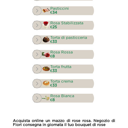
Pasticcini
€34
Rosa Stabilizzata
€25
Torta di pasticceria
€33
Rosa Rossa
€8
Torta frutta
€33
Torta crema
€33
Rosa Bianca
€8
Acquista online un mazzo di rose rosa. Negozio di
Fiori consegna in giornata il tuo bouquet di rose