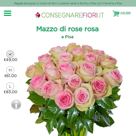
Regala bouquet o mazzi di fiori o piante verdi e fiorite a Pisa con Fioreria a Pisa
€
0,00
€0,00
Mazzo di rose rosa
a Pisa
€49,00
€61,00
€83,00