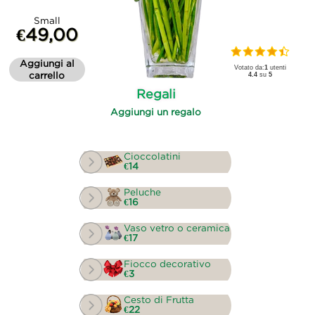
Small
€49,00
Aggiungi al
Votato da:
1
utenti
carrello
4.4
su
5
Regali
Aggiungi un regalo
Cioccolatini
€14
Peluche
€16
Vaso vetro o ceramica
€17
Fiocco decorativo
€3
Cesto di Frutta
€22